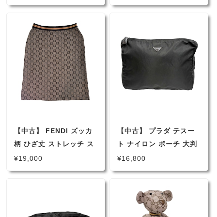
【中古】 FENDI ズッカ
【中古】 プラダ テスー
柄 ひざ丈 ストレッチ ス
ト ナイロン ポーチ 大判
カート ブラウン 40 （M
トライアングルロゴ ナイ
¥19,000
¥16,800
相当） フェンディ
ロンポーチ ブラック
（4317）
1NA021