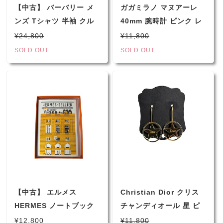
【中古】 バーバリー メ
ガガミラノ マヌアーレ
ンズ Tシャツ 半袖 クル
40mm 腕時計 ピンク レ
ーネック ロゴ プリント
ディース クロコ型押し
¥24,800
¥11,800
ホワイト ブラック XXS
7983
SOLD OUT
SOLD OUT
8052213
【中古】 エルメス
Christian Dior クリス
HERMES ノートブック
チャンディオール 星 ピ
無地 フォーブル ヌート
アス ゴールド スター サ
¥12,800
¥11,800