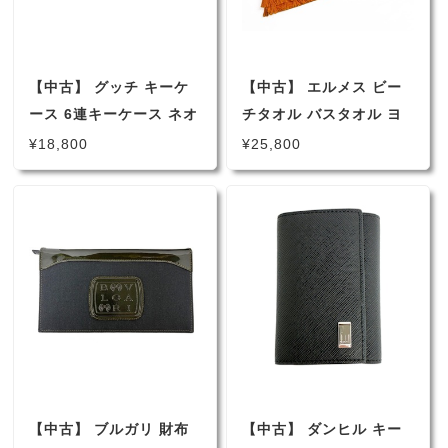
【中古】 グッチ キーケ
【中古】 エルメス ビー
ース 6連キーケース ネオ
チタオル バスタオル ヨ
ンハート GG ネオンイエ
ッティング セリエ ブラ
¥18,800
¥25,800
ロー レディース 女性
ンケット 棉 コットン イ
323228
ンテリア オレンジ
（3990）
【中古】 ブルガリ 財布
【中古】 ダンヒル キー