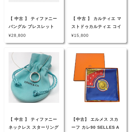
【 中古 】 ティファニー
【 中古 】 カルティエ マ
バングル ブレスレット
ストドゥカルティエ コイ
ダブルハート フック シ
ンケース レザー 小銭入
¥28,800
¥15,800
ルバー ゴールド SV 925
ボルドー
YG 750
【 中古 】 ティファニー
【中古】 エルメス スカ
ネックレス スターリング
ーフ カレ90 SELLES A