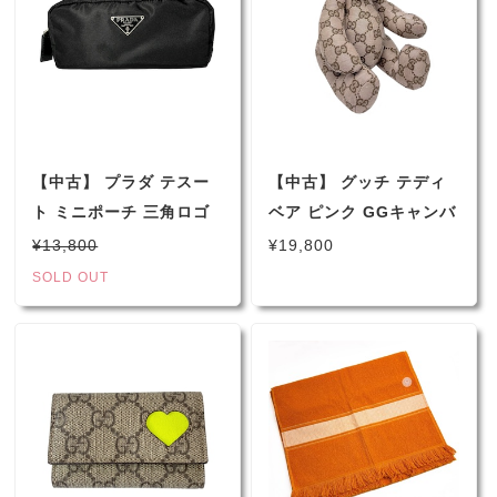
【中古】 プラダ テスー
【中古】 グッチ テディ
ト ミニポーチ 三角ロゴ
ベア ピンク GGキャンバ
アクセポーチ メイクポー
ス ぬいぐるみ くま 男女
¥13,800
¥19,800
チ 小物入れ ブラック 男
兼用
SOLD OUT
女兼用