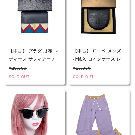
【中古】 プラダ 財布 レ
【中古】 ロエベ メンズ
ディース サフィアーノ
小銭入 コインケース レ
レザー 二つ折り財布 ネ
ザー アナグラム 馬蹄型
¥26,800
¥16,800
イビー マルチ 1MV204
ブラック
SOLD OUT
SOLD OUT