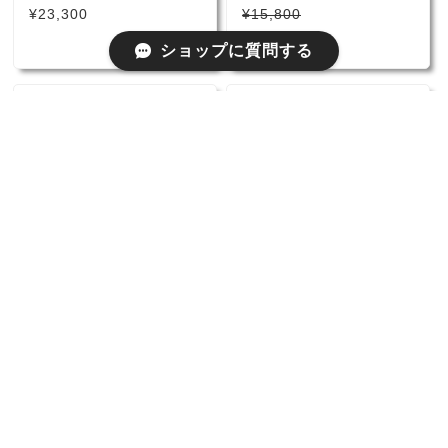
シルバー 1837 TM サー
HOUSSE ブルー 鞍 鞍カ
¥23,300
¥15,800
クル ペンダント T&Co.
バー カバーへの腰かけ
SOLD OUT
ショップに質問する
シルバー925 レディース
レディース
【中古】 ティファニー
【中古】 プラダ PRADA
ネックレス ハート クラ
カードケース サフィアー
ウンオブハート シルバー
ノ レザー ブラック メン
¥24,800
¥19,800
SV925 ダイヤモンド パ
ズ レディース
ロマピカソ