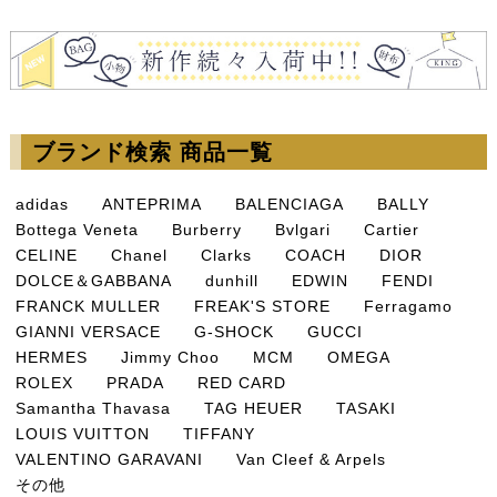
ブランド検索 商品一覧
adidas
ANTEPRIMA
BALENCIAGA
BALLY
Bottega Veneta
Burberry
Bvlgari
Cartier
CELINE
Chanel
Clarks
COACH
DIOR
DOLCE＆GABBANA
dunhill
EDWIN
FENDI
FRANCK MULLER
FREAK'S STORE
Ferragamo
GIANNI VERSACE
G-SHOCK
GUCCI
HERMES
Jimmy Choo
MCM
OMEGA
ROLEX
PRADA
RED CARD
Samantha Thavasa
TAG HEUER
TASAKI
LOUIS VUITTON
TIFFANY
VALENTINO GARAVANI
Van Cleef & Arpels
その他