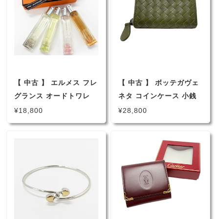
レンジ （1058）
【 中古 】 エルメス フレ
【 中古 】 ボッテガヴェ
グランス オードトワレ
ネタ コインケース 小銭
エルメッセンス コレクシ
入れ オリーブ グリーン
¥18,800
¥28,800
ョンセット 4種類のフレ
114075 メンズ 男性 紳
グランス 15mL 4本セッ
士物 ラウンドファスナー
ト ノマードスプレー ロ
ーズイケバナ アンブルナ
ルギレ ベチバートンカ
ポワーブルサマルカンド