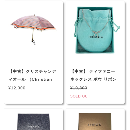
ート ヒッピー サイケデ
リック ボタニカル ドロ
ーイング シュールレアリ
スム風 （1484）
【中古】クリスチャンデ
【中古】 ティファニー
ィオール （Christian
ネックレス ボウ リボン
Dior） ディオール 折り
ミニ ペンダント 925 シ
¥12,000
¥19,800
畳み傘 マルチカラー オ
ルバー レディース
SOLD OUT
レンジ ネイビー ゴール
ド 収納袋付 傘 （2108）