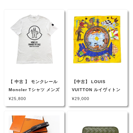
【 中古 】 モンクレール
【中古】 LOUIS
Moncler Tシャツ メンズ
VUITTON ルイヴィトン
半袖 ビッグロゴプリント
スカーフ シルク100％ イ
¥25,800
¥29,000
S ホワイト ブラック
エロー 黄色 マルチカラ
H10918C00029
ー 大判スカーフ ストー
ル バンダナ バッグアク
セサリー 首巻き ヘアア