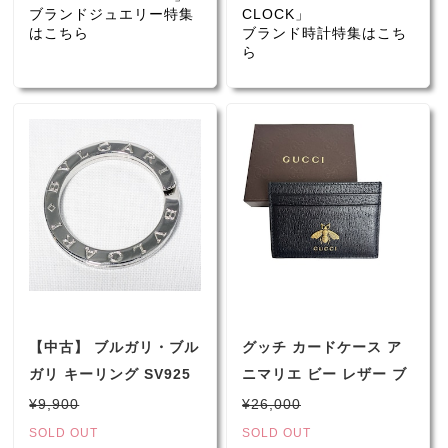
ブランドジュエリー特集
CLOCK」
はこちら
ブランド時計特集はこち
ら
【中古】 ブルガリ・ブル
グッチ カードケース ア
ガリ キーリング SV925
ニマリエ ビー レザー ブ
スターリングシルバー
ラック GUCCI 蜂
¥9,900
¥26,000
523685/2091 （4379）
SOLD OUT
SOLD OUT