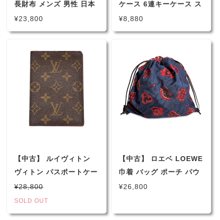
長財布 メンズ 男性 日本
ケース 6連キーケース ス
限定 小物 レオーニ キャ
マートキー スマートキー
¥23,800
¥8,880
ンバス地 エナメル パテ
ケース ブラック レザー
ント レザー
革小物 男性 メンズ
20R2P14PC001R
【中古】 ルイヴィトン
【中古】 ロエベ LOEWE
ヴィトン パスポートケー
巾着 バッグ ポーチ パウ
ス ブラウン モノグラム
ラズイビザ (Paula's
¥28,800
¥26,800
MI1010 M60179
Ibiza) エスニック アジ
SOLD OUT
アン テキスタイル リゾ