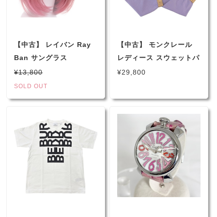
【中古】 レイバン Ray
【中古】 モンクレール
Ban サングラス
レディース スウェットパ
RB3016 クラブマスター
ンツ コントラストトリム
¥13,800
¥29,800
ブラック/グリーン UVカ
トラックパンツ XXS ラ
SOLD OUT
ット99％以上 【送料無
ベンダー
料】 （2542）
H10938H00011809LC