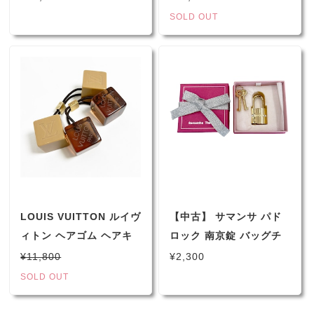
ル エクスリブリス 未使
ークル レディース
SOLD OUT
用 【 送料無料 】
(2153)☆
♪（1538）
LOUIS VUITTON ルイヴ
【中古】 サマンサ パド
ィトン ヘアゴム ヘアキ
ロック 南京錠 バッグチ
ューブ ヘアアクセサリー
ャーム 鍵 ゴールド 箱付
¥11,800
¥2,300
ベージュ×ブラウン 2個
き Samantha Thavasa
SOLD OUT
セット （2092）☆
（3725）