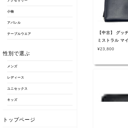
アクセサリー
小物
アパレル
【中古】 グッチ
テーブルウエア
ミストラル マ
ー シルバー 30
¥23,800
性別で選ぶ
メンズ
レディース
ユニセックス
キッズ
トップページ