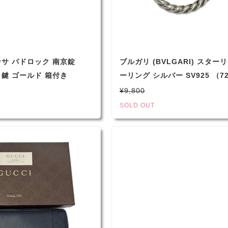
ンサ パドロック 南京錠
ブルガリ (BVLGARI) スター
鍵 ゴールド 箱付き
ーリング シルバー SV925 （7
avasa （3725）
¥9,800
SOLD OUT