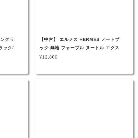
サングラ
【中古】 エルメス HERMES ノートブ
ラック/
ック 無地 フォーブル ヌートル エクス
【送料無
リブリス 未使用 【 送料無料 】
¥12,800
♪（1538）