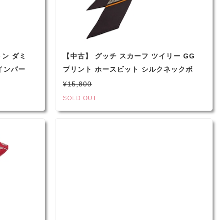
トン ダミ
【中古】 グッチ スカーフ ツイリー GG
インパー
プリント ホースビット シルクネックボ
8年製
ウ ベージュ 663719 メンズ レディース
¥15,800
SOLD OUT