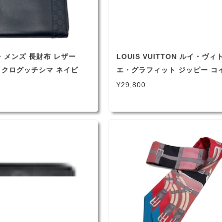
 メンズ 長財布 レザー
LOUIS VUITTON ルイ・ヴィ
イクログッチシマ ネイビ
エ・グラフィット ジッピー コ
7993
ス N63076 コインケース 201
¥29,800
MI1118（110-3）★