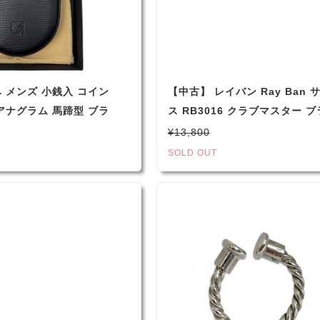
 メンズ 小銭入 コイン
【中古】 レイバン Ray Ban 
アナグラム 馬蹄型 ブラ
ス RB3016 クラブマスター ブ
グリーン UVカット99％以上 
¥13,800
料】 （2542）
SOLD OUT