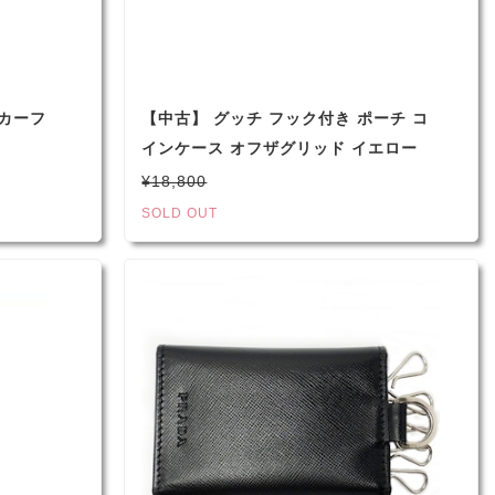
スカーフ
【中古】 グッチ フック付き ポーチ コ
インケース オフザグリッド イエロー
645056 メンズ レディース
¥18,800
SOLD OUT