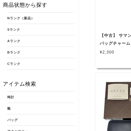
商品状態から探す
Nランク（新品）
Sランク
【中古】 サマ
Aランク
バッグチャーム 
Samantha Th
¥2,300
Bランク
Cランク
アイテム検索
時計
靴
バッグ