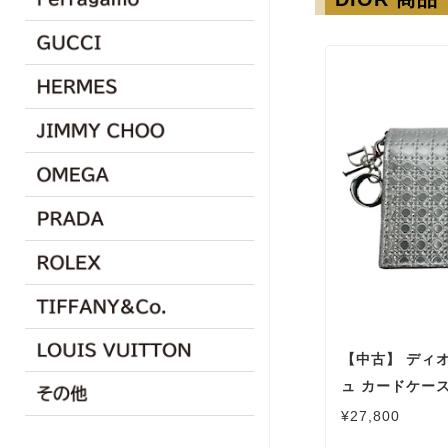
【中古】 ディ
ュ カードケース
クエア オクタゴン
¥27,800