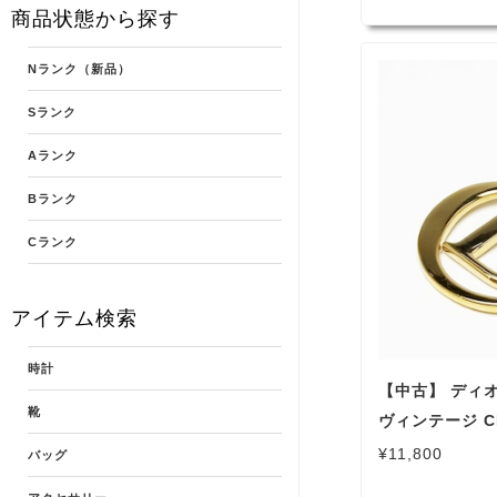
商品状態から探す
Nランク（新品）
Sランク
Aランク
Bランク
Cランク
アイテム検索
時計
【中古】 ディオ
靴
ヴィンテージ C
ント レディー
¥11,800
バッグ