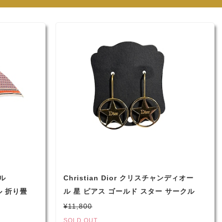
ル
Christian Dior クリスチャンディオー
ール 折り畳
ル 星 ピアス ゴールド スター サークル
ネイビー
レディース (2153)☆
¥11,800
）
SOLD OUT