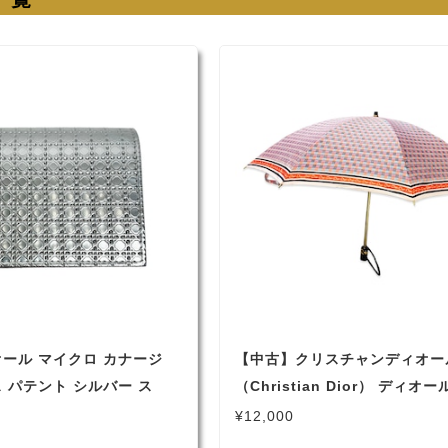
オール マイクロ カナージ
【中古】クリスチャンディオー
 パテント シルバー ス
（Christian Dior） ディオ
 33MA1107
み傘 マルチカラー オレンジ 
¥12,000
ゴールド 収納袋付 傘 （2108