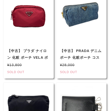
【中古】 プラダ ナイロ
【中古】 PRADA デニム
ン 化粧 ポーチ VELA ボ
ポーチ 化粧ポーチ コス
ルドー アカ MV340 レデ
メポーチ DENIM 小物入
¥13,800
¥28,000
ィース
れ マルチポーチ トラベ
SOLD OUT
SOLD OUT
ルポーチ デニムブルー
インディゴブルー ゴール
ド金具