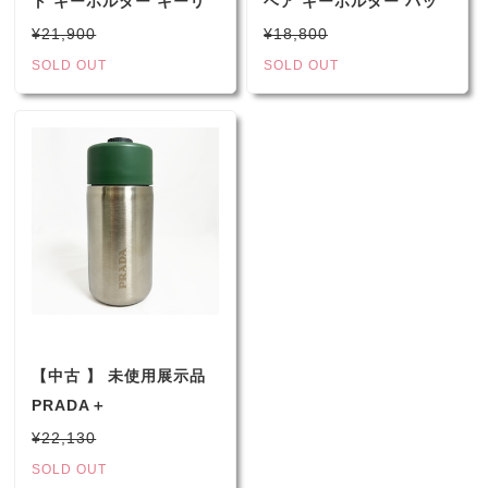
ト キーホルダー キーリ
ベア キーホルダー バッ
ング チャーム ナンシー
グチャーム ピンク
¥21,900
¥18,800
ゴールド ホワイト
SOLD OUT
SOLD OUT
PRADA ★
【中古 】 未使用展示品
PRADA＋
Black+Blum【 保温保冷
¥22,130
トラベルカップ 340ml
SOLD OUT