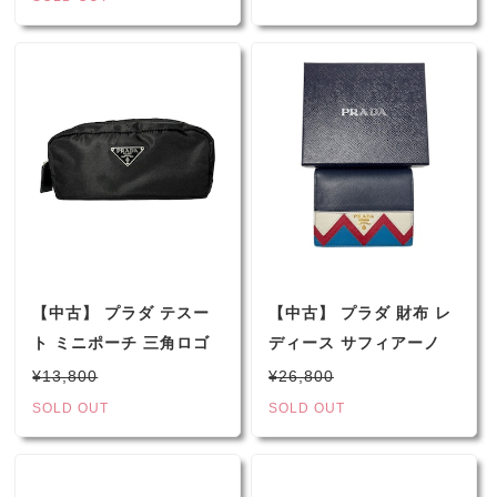
ディース 3F5083
1NA021
【中古】 プラダ テスー
【中古】 プラダ 財布 レ
ト ミニポーチ 三角ロゴ
ディース サフィアーノ
アクセポーチ メイクポー
レザー 二つ折り財布 ネ
¥13,800
¥26,800
チ 小物入れ ブラック 男
イビー マルチ 1MV204
SOLD OUT
SOLD OUT
女兼用