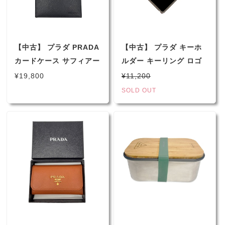
【中古】 プラダ PRADA
【中古】 プラダ キーホ
カードケース サフィアー
ルダー キーリング ロゴ
ノ レザー ブラック メン
ブラック シルバー M713
¥19,800
¥11,200
ズ レディース
男女兼用
SOLD OUT