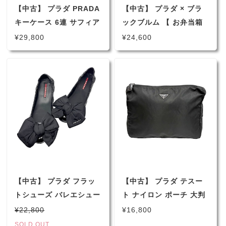
【中古】 プラダ PRADA
【中古】 プラダ × ブラ
キーケース 6連 サフィア
ックブルム 【 お弁当箱
ーノ レザー パパイア オ
ランチボックス サンドイ
¥29,800
¥24,600
レンジ ゴールド
ッチボックス 】 ステン
1M0222 メンズ レディ
レス ＋天然竹＋シリコン
ース 男女兼用
】 PRADA＋
Black+Blum 未使用展示
品（2948）
【中古】 プラダ フラッ
【中古】 プラダ テスー
トシューズ バレエシュー
ト ナイロン ポーチ 大判
ズ リボン パテント ブラ
トライアングルロゴ ナイ
¥22,800
¥16,800
ック 36 1/2 23.5cm レ
ロンポーチ ブラック
SOLD OUT