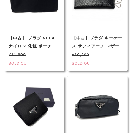
【中古】 プラダ VELA
【中古】プラダ キーケー
ナイロン 化粧 ポーチ
ス サフィアーノ レザー
MV12 ブラック
6連タイプ ブラック
¥11,800
¥16,800
2M0025 メンズ
SOLD OUT
SOLD OUT