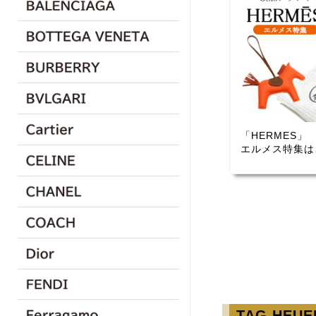
「HERMES」
エルメス特集は
TAG HEU