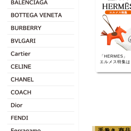
「HERMES」
エルメス特集は
手巻き 商