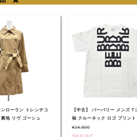
サンローラン トレンチコ
【中古】 バーバリー メンズ T
裏地 リヴ ゴーシュ
袖 クルーネック ロゴ プリント
丈 F34 XS 7号 ブラウ
ト ブラック XXS 8052213
¥24,800
SOLD OUT