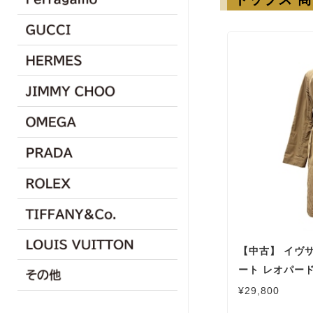
【中古】 イヴ
ート レオパード
173312 ロング
¥29,800
ン