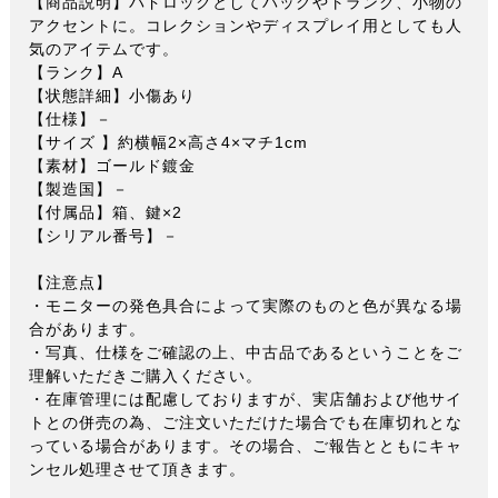
【商品説明】パドロックとしてバッグやトランク、小物の
アクセントに。コレクションやディスプレイ用としても人
気のアイテムです。
【ランク】A
【状態詳細】小傷あり
【仕様】－
【サイズ 】約横幅2×高さ4×マチ1cm
【素材】ゴールド鍍金
【製造国】－
【付属品】箱、鍵×2
【シリアル番号】－
【注意点】
・モニターの発色具合によって実際のものと色が異なる場
合があります。
・写真、仕様をご確認の上、中古品であるということをご
理解いただきご購入ください。
・在庫管理には配慮しておりますが、実店舗および他サイ
トとの併売の為、ご注文いただけた場合でも在庫切れとな
っている場合があります。その場合、ご報告とともにキャ
ンセル処理させて頂きます。