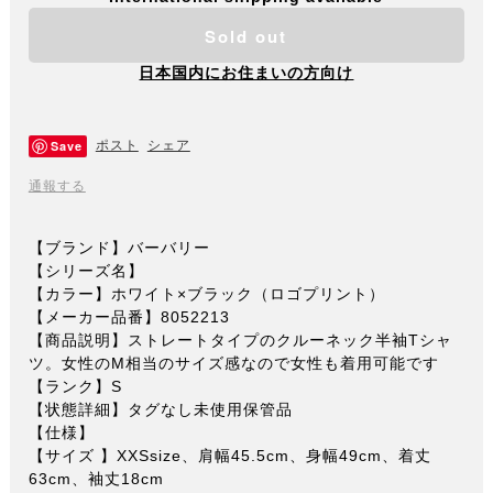
Sold out
日本国内にお住まいの方向け
Save
ポスト
シェア
通報する
【ブランド】バーバリー
【シリーズ名】
【カラー】ホワイト×ブラック（ロゴプリント）
【メーカー品番】8052213
【商品説明】ストレートタイプのクルーネック半袖Tシャ
ツ。女性のM相当のサイズ感なので女性も着用可能です
【ランク】S
【状態詳細】タグなし未使用保管品
【仕様】
【サイズ 】XXSsize、肩幅45.5cm、身幅49cm、着丈
63cm、袖丈18cm