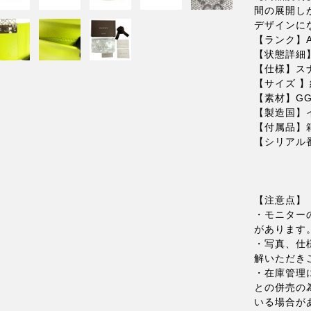
間の展開し
デザインに
【ランク】
【状態詳細
【仕様】ス
【サイズ 】
【素材】G
【製造国】
【付属品】
【シリアル番
【注意点】
・モニター
があります
・写真、仕
解いただき
・在庫管理
との併売の
いる場合が