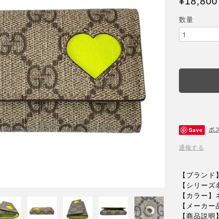
¥18,800
数量
Save
ポ
通報する
【ブランド
【シリーズ
【カラー】
【メーカー品
【商品説明】