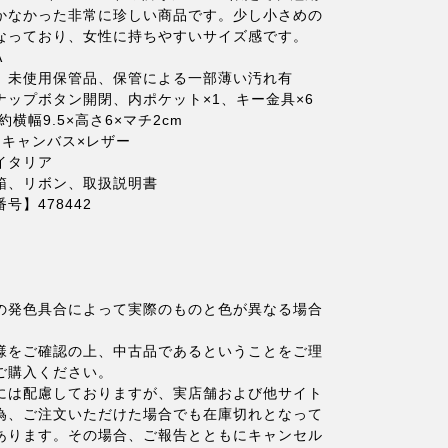
かなかった非常に珍しい商品です。少し小さめの
なっており、女性に持ちやすいサイズ感です。
A
】未使用保管品、保管による一部薄い汚れ有
ナップボタン開閉、内ポケット×1、キー金具×6
約横幅9.5×高さ6×マチ2cm
Gキャンバス×レザー
イタリア
箱、リボン、取扱説明書
号】478442
の発色具合によって実際のものと色が異なる場合
。
様をご確認の上、中古品であるということをご理
ご購入ください。
には配慮しておりますが、実店舗および他サイト
為、ご注文いただけた場合でも在庫切れとなって
あります。その場合、ご報告とともにキャンセル