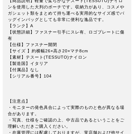
【商品説明】軽量で柔らかなテスート(TESSUTO)ナイロ
ンを使用した大判のポーチです。収納力があり、コスメや
ガシェット類をまとめて持ち運べる実用的なサイズ感でバ
ッグインバッグとしても非常に便利な逸品です。
【ランク】A
【状態詳細】ファスナー引手にスレ有、ロゴプレートに傷
有
【仕様】ファスナー開閉
【サイズ 】約横幅26×高さ20×マチ8cm
【素材】テスート(TESSUTO)ナイロン
【製造国】イタリア
【付属品】なし
【シリアル番号】104
【注意点】
・モニターの発色具合によって実際のものと色が異なる場
合があります。
・写真、仕様をご確認の上、中古品であるということをご
理解いただきご購入ください。
・在庫管理には配慮しておりますが、実店舗および他サイ