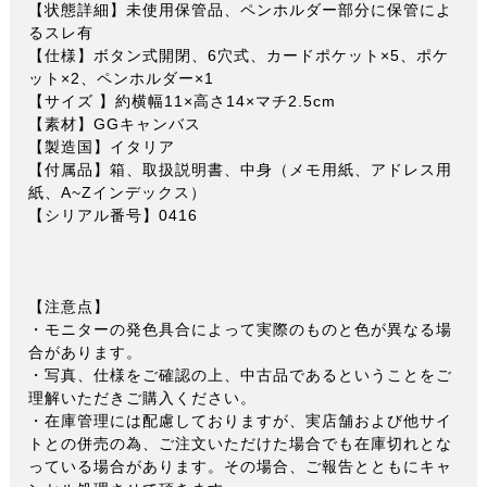
【状態詳細】未使用保管品、ペンホルダー部分に保管によ
るスレ有
【仕様】ボタン式開閉、6穴式、カードポケット×5、ポケ
ット×2、ペンホルダー×1
【サイズ 】約横幅11×高さ14×マチ2.5cm
【素材】GGキャンバス
【製造国】イタリア
【付属品】箱、取扱説明書、中身（メモ用紙、アドレス用
紙、A~Zインデックス）
【シリアル番号】0416
【注意点】
・モニターの発色具合によって実際のものと色が異なる場
合があります。
・写真、仕様をご確認の上、中古品であるということをご
理解いただきご購入ください。
・在庫管理には配慮しておりますが、実店舗および他サイ
トとの併売の為、ご注文いただけた場合でも在庫切れとな
っている場合があります。その場合、ご報告とともにキャ