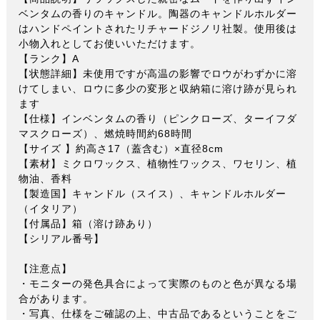
ベンタムの香りのキャンドル。陶器のキャンドルホルダー
はハンドペイントされたリチャードジノリ社製。使用後は
小物入れとしてお使いいただけます。
【ランク】A
【状態詳細】未使用ですが高温の影響でロウがわずかに溶
けてしまい、ロウに多少の変形と収納箱に溶け跡が見られ
ます
【仕様】インベンタムの香り（ピンクローズ、ターイフダ
マスクローズ）、燃焼時間約68時間
【サイズ 】約高さ17（蓋含む）×直径8cm
【素材】ミクロワックス、植物性ワックス、ワセリン、植
物油、香料
【製造国】キャンドル（スイス）、キャンドルホルダー
（イタリア）
【付属品】箱（溶け跡あり）
【シリアル番号】
【注意点】
・モニターの発色具合によって実際のものと色が異なる場
合があります。
・写真、仕様をご確認の上、中古品であるということをご