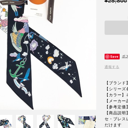
¥25,800
Save
ポ
通報する
【ブランド
【シリーズ
【カラー】
【メーカー
【参考定価】
【商品説明
セ・ブレス
だけます