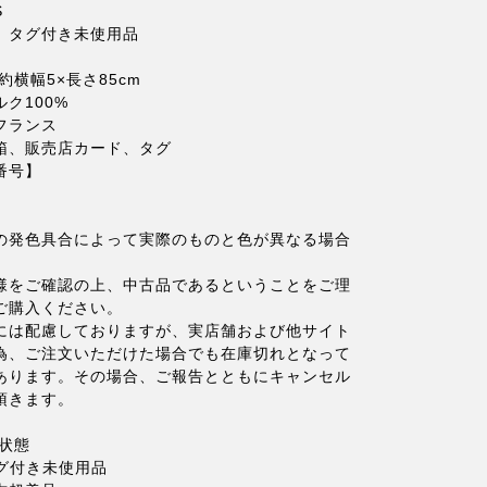
S
】タグ付き未使用品
約横幅5×長さ85cm
ク100%
フランス
箱、販売店カード、タグ
番号】
の発色具合によって実際のものと色が異なる場合
。
様をご確認の上、中古品であるということをご理
ご購入ください。
には配慮しておりますが、実店舗および他サイト
為、ご注文いただけた場合でも在庫切れとなって
あります。その場合、ご報告とともにキャンセル
頂きます。
状態
タグ付き未使用品