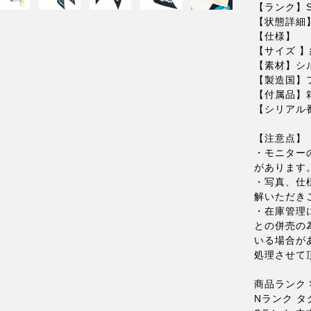
【ランク】
【状態詳細
【仕様】
【サイズ 】
【素材】シル
【製造国】
【付属品】
【シリアル
【注意点】
・モニター
があります
・写真、仕
解いただき
・在庫管理
との併売の
いる場合が
処理させて
商品ランク 
Nランク 