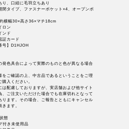
あり、口紐に毛羽立ちあり
開閉タイプ、ファスナーポケット×4、オープンポ
約横幅30×高さ36×マチ18cm
イロン
インド
認証カード
号】D1HJOH
の発色具合によって実際のものと色が異なる場合
。
様をご確認の上、中古品であるということをご理
ご購入ください。
には配慮しておりますが、実店舗および他サイト
為、ご注文いただけた場合でも在庫切れとなって
あります。その場合、ご報告とともにキャンセル
頂きます。
状態
タグ付き未使用品