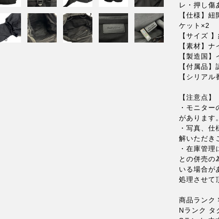
レ・押し傷
【仕様】紐
ケット×2
【サイズ 】
【素材】ナ
【製造国】
【付属品】
【シリアル番
【注意点】
・モニター
があります
・写真、仕
解いただき
・在庫管理
との併売の
いる場合が
処理させて
商品ランク 
Nランク 