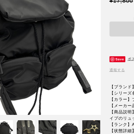
¥17,800
Save
ポ
通報する
【ブランド
【シリーズ名】
【カラー】
【メーカー品
【商品説明
イプのリュ
【ランク】
【状態詳細